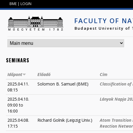
Jump to navigation
BME
|
LOGIN
FACULTY OF NA
Budapest University of
SEMINARS
Időpont
Előadó
Cím
2025.04.11.
Solomon B. Samuel (BME)
Classification o
08:15
2025.04.10.
Lányok Napja 20
09:00
to
16:00
2025.04.08.
Richard Golnik (Leipzig Univ.)
Atom Transition 
17:15
Reaction Netwo