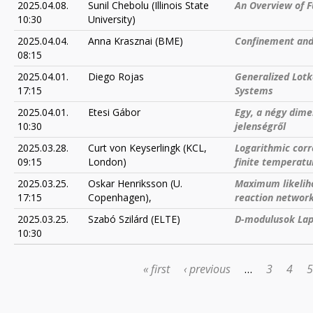
2025.04.08.
Sunil Chebolu (Illinois State
An Overview of F
10:30
University)
2025.04.04.
Anna Krasznai (BME)
Confinement and
08:15
2025.04.01.
Diego Rojas
Generalized Lot
17:15
Systems
2025.04.01.
Etesi Gábor
Egy, a négy dime
10:30
jelenségről
2025.03.28.
Curt von Keyserlingk (KCL,
Logarithmic corre
09:15
London)
finite temperatu
2025.03.25.
Oskar Henriksson (U.
Maximum likeliho
17:15
Copenhagen),
reaction networ
2025.03.25.
Szabó Szilárd (ELTE)
D-modulusok Lap
10:30
« first
‹ previous
…
3
4
5
PAGES