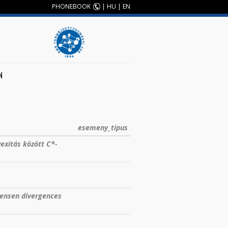
PHONEBOOK
|
HU
|
EN
N
esemeny_tipus
exitás között C*-
ensen divergences