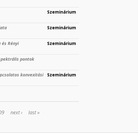
Szeminárium
data
Szeminárium
 és Rényi
Szeminárium
spektrális pontok
pcsolatos konvexitási
Szeminárium
09
next ›
last »