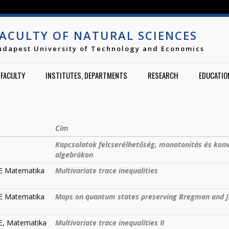
Jump to navigation
ACULTY OF NATURAL SCIENCES
udapest University of Technology and Economics
FACULTY
INSTITUTES, DEPARTMENTS
RESEARCH
EDUCATIO
Cím
Kapcsolatok felcserélhetőség, monotonitás és konv
algebrákon
ME Matematika
Multivariate trace inequalities
ME Matematika
Maps on quantum states preserving Bregman and J
ME, Matematika
Multivariate trace inequalities II