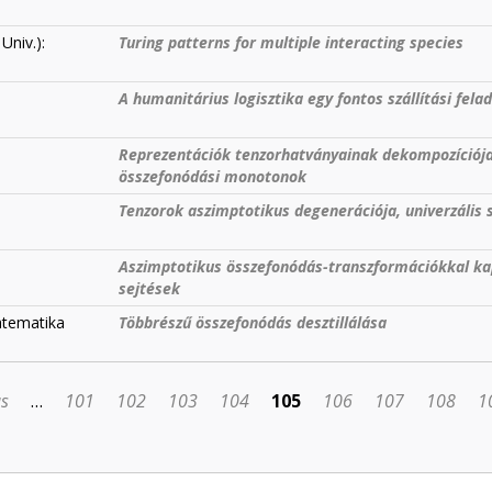
Univ.):
Turing patterns for multiple interacting species
A humanitárius logisztika egy fontos szállítási fela
Reprezentációk tenzorhatványainak dekompozíciója
összefonódási monotonok
Tenzorok aszimptotikus degenerációja, univerzális 
Aszimptotikus összefonódás-transzformációkkal ka
sejtések
atematika
Többrészű összefonódás desztillálása
us
…
101
102
103
104
105
106
107
108
1