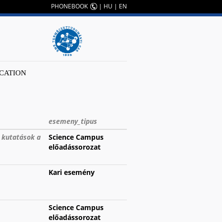
PHONEBOOK
|
HU
|
EN
CATION
esemeny_tipus
s kutatások a
Science Campus
előadássorozat
Kari esemény
Science Campus
előadássorozat