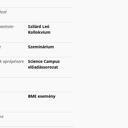
dent
quantum-
Szilárd Leó
Kollokvium
e
Szeminárium
k aprópénzre
Science Campus
előadássorozat
BME esemény
ms