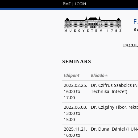
BME
|
LOGIN
F
B
FACUL
SEMINARS
Időpont
Előadó
2022.02.25.
Dr. Czifrus Szabolcs (N
16:00
to
Technikai Intézet)
17:00
2022.06.03.
Dr. Czigány Tibor, rekt
13:00
to
15:00
2025.11.21.
Dr. Dunai Dániel (HUN
16:00
to