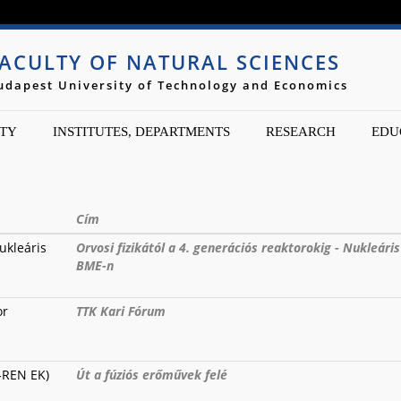
Jump to navigation
ACULTY OF NATURAL SCIENCES
udapest University of Technology and Economics
TY
INSTITUTES, DEPARTMENTS
RESEARCH
EDU
Cím
ukleáris
Orvosi fizikától a 4. generációs reaktorokig - Nukleári
BME-n
or
TTK Kari Fórum
-REN EK)
Út a fúziós erőművek felé