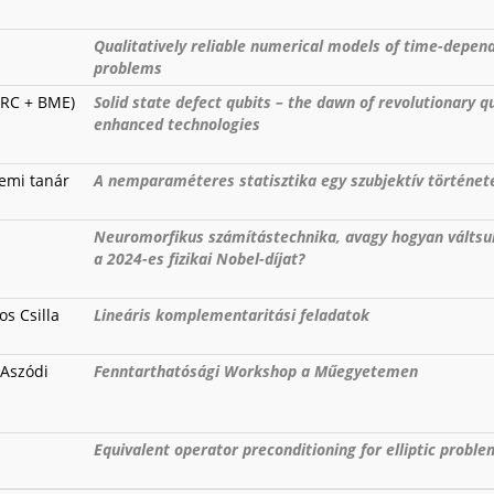
Qualitatively reliable numerical models of time-depen
problems
 RC + BME)
Solid state defect qubits – the dawn of revolutionary 
enhanced technologies
temi tanár
A nemparaméteres statisztika egy szubjektív történet
Neuromorfikus számítástechnika, avagy hogyan váltsu
a 2024-es fizikai Nobel-díjat?
os Csilla
Lineáris komplementaritási feladatok
 Aszódi
Fenntarthatósági Workshop a Műegyetemen
Equivalent operator preconditioning for elliptic proble