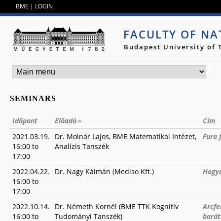
Jump to navigation
BME
|
LOGIN
FACULTY OF NA
Budapest University of
SEMINARS
Időpont
Előadó
Cím
2021.03.19.
Dr. Molnár Lajos, BME Matematikai Intézet,
Fura 
16:00
to
Analízis Tanszék
17:00
2022.04.22.
Dr. Nagy Kálmán (Mediso Kft.)
Hogya
16:00
to
17:00
2022.10.14.
Dr. Németh Kornél (BME TTK Kognitív
Arcfe
16:00
to
Tudományi Tanszék)
barát