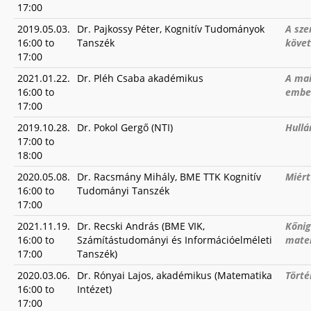
17:00
2019.05.03.
Dr. Pajkossy Péter, Kognitív Tudományok
A sze
16:00
to
Tanszék
követ
17:00
2021.01.22.
Dr. Pléh Csaba akadémikus
A mai
16:00
to
ember
17:00
2019.10.28.
Dr. Pokol Gergő (NTI)
Hullá
17:00
to
18:00
2020.05.08.
Dr. Racsmány Mihály, BME TTK Kognitív
Miért
16:00
to
Tudományi Tanszék
17:00
2021.11.19.
Dr. Recski András (BME VIK,
Kőnig
16:00
to
Számítástudományi és Információelméleti
mate
17:00
Tanszék)
2020.03.06.
Dr. Rónyai Lajos, akadémikus (Matematika
Törté
16:00
to
Intézet)
17:00