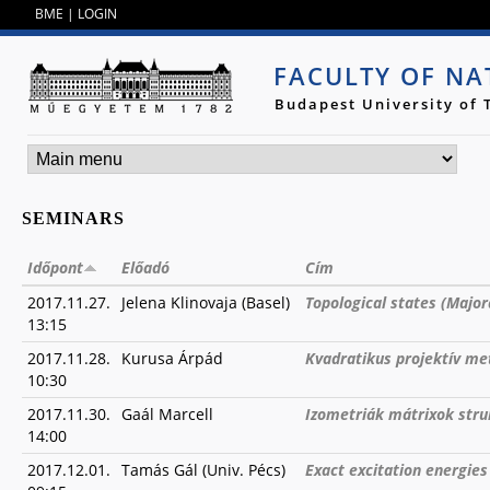
Jump to navigation
BME
|
LOGIN
FACULTY OF NA
Budapest University of
SEMINARS
Időpont
Előadó
Cím
2017.11.27.
Jelena Klinovaja (Basel)
Topological states (Majo
13:15
2017.11.28.
Kurusa Árpád
Kvadratikus projektív met
10:30
2017.11.30.
Gaál Marcell
Izometriák mátrixok stru
14:00
2017.12.01.
Tamás Gál (Univ. Pécs)
Exact excitation energies