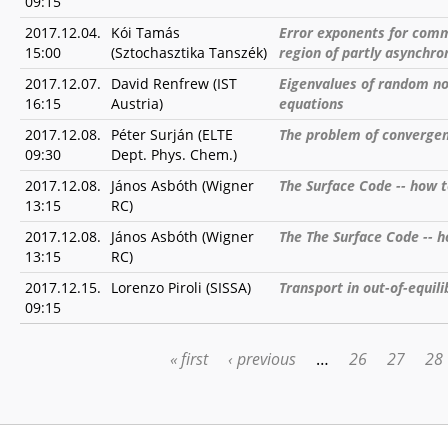
09:15
2017.12.04.
Kói Tamás
Error exponents for comm
15:00
(Sztochasztika Tanszék)
region of partly asynchro
2017.12.07.
David Renfrew (IST
Eigenvalues of random no
16:15
Austria)
equations
2017.12.08.
Péter Surján (ELTE
The problem of convergen
09:30
Dept. Phys. Chem.)
2017.12.08.
János Asbóth (Wigner
The Surface Code -- how t
13:15
RC)
2017.12.08.
János Asbóth (Wigner
The The Surface Code -- h
13:15
RC)
2017.12.15.
Lorenzo Piroli (SISSA)
Transport in out-of-equi
09:15
« first
‹ previous
…
26
27
28
PAGES