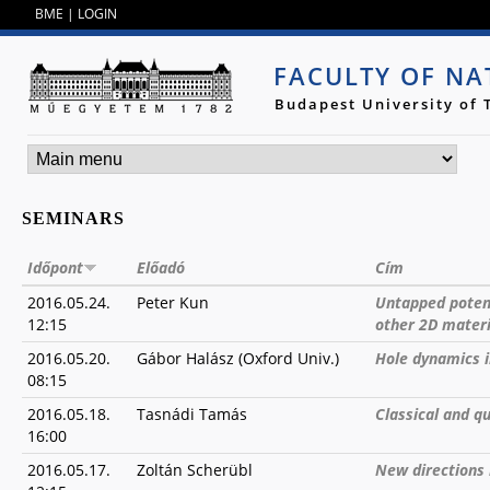
Jump to navigation
BME
|
LOGIN
FACULTY OF NA
Budapest University of
SEMINARS
Időpont
Előadó
Cím
2016.05.24.
Peter Kun
Untapped potent
12:15
other 2D materi
2016.05.20.
Gábor Halász (Oxford Univ.)
Hole dynamics i
08:15
2016.05.18.
Tasnádi Tamás
Classical and q
16:00
2016.05.17.
Zoltán Scherübl
New directions 