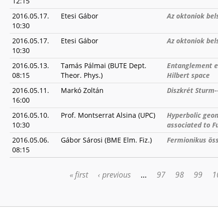
12:15
2016.05.17.
Etesi Gábor
Az oktoniok bel
10:30
2016.05.17.
Etesi Gábor
Az oktoniok bel
10:30
2016.05.13.
Tamás Pálmai (BUTE Dept.
Entanglement en
08:15
Theor. Phys.)
Hilbert space
2016.05.11.
Markó Zoltán
Diszkrét Sturm-
16:00
2016.05.10.
Prof. Montserrat Alsina (UPC)
Hyperbolic geom
10:30
associated to F
2016.05.06.
Gábor Sárosi (BME Elm. Fiz.)
Fermionikus öss
08:15
« first
‹ previous
…
97
98
99
1
PAGES