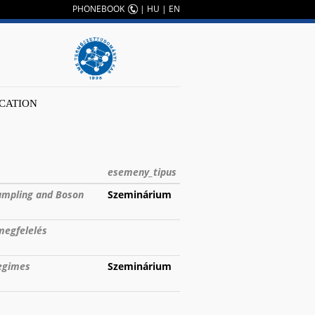
PHONEBOOK
|
HU
|
EN
CATION
esemeny_tipus
ampling and Boson
Szeminárium
megfelelés
regimes
Szeminárium