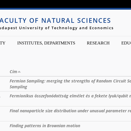
Jump to navigation
ACULTY OF NATURAL SCIENCES
udapest University of Technology and Economics
TY
INSTITUTES, DEPARTMENTS
RESEARCH
EDU
Cím
Fermion Sampling: merging the strengths of Random Circuit S
Sampling
.
Fermionikus összefonódottság elmélet és a fekete lyuk/qubit 
Final nanoparticle size distribution under unusual parameter 
Finding patterns in Brownian motion