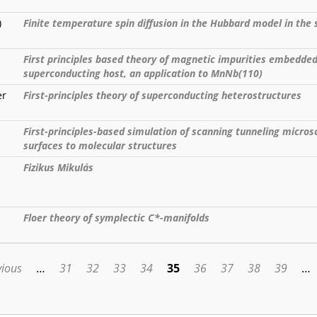
)
Finite temperature spin diffusion in the Hubbard model in the 
First principles based theory of magnetic impurities embedded
superconducting host, an application to MnNb(110)
er
First-principles theory of superconducting heterostructures
First-principles-based simulation of scanning tunneling micro
surfaces to molecular structures
Fizikus Mikulás
Floer theory of symplectic C*-manifolds
vious
…
31
32
33
34
35
36
37
38
39
…