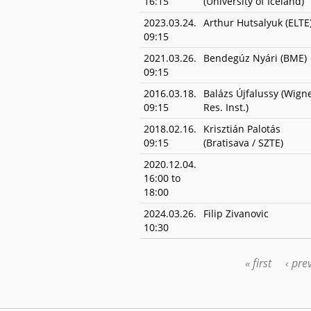
16:15
(University of Iceland)
2023.03.24.
Arthur Hutsalyuk (ELTE
09:15
2021.03.26.
Bendegúz Nyári (BME)
09:15
2016.03.18.
Balázs Újfalussy (Wign
09:15
Res. Inst.)
2018.02.16.
Krisztián Palotás
09:15
(Bratisava / SZTE)
2020.12.04.
16:00
to
18:00
2024.03.26.
Filip Zivanovic
10:30
« first
‹ pre
PAGES