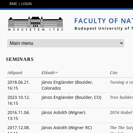
Jump to navigation
BME
|
LOGIN
FACULTY OF NA
Budapest University of
SEMINARS
Időpont
Előadó
Cím
2018.06.21.
János Engländer (Boulder,
Turning a co
16:15
Colorado)
2023.10.12.
János Engländer (Boulder, CO)
Tree builde
16:15
2016.11.04.
János Asbóth (Wigner)
2016 Nobel 
13:15
2017.12.08.
János Asbóth (Wigner RC)
The The Sur