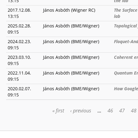
13:15
the lab
2017.12.08.
János Asbóth (Wigner RC)
The Surface
13:15
lab
2025.02.28.
János Asbóth (BME/Wigner)
Topological
09:15
2024.02.23.
János Asbóth (BME/Wigner)
Floquet-And
09:15
2023.03.10.
János Asbóth (BME/Wigner)
Coherent er
09:15
2022.11.04.
János Asbóth (BME/Wigner)
Quantum En
09:15
2020.02.07.
János Asbóth (BME/Wigner)
How Google
09:15
« first
‹ previous
…
46
47
48
PAGES