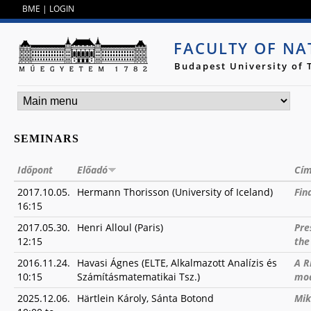
Jump to navigation
BME
|
LOGIN
FACULTY OF NA
Budapest University of
SEMINARS
Időpont
Előadó
Cí
2017.10.05.
Hermann Thorisson (University of Iceland)
Fin
16:15
2017.05.30.
Henri Alloul (Paris)
Pre
12:15
the
2016.11.24.
Havasi Ágnes (ELTE, Alkalmazott Analízis és
A R
10:15
Számításmatematikai Tsz.)
mod
2025.12.06.
Härtlein Károly, Sánta Botond
Mik