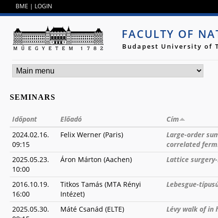
Jump to navigation
BME
|
LOGIN
FACULTY OF NA
Budapest University of
SEMINARS
Időpont
Előadó
Cím
2024.02.16.
Felix Werner (Paris)
Large-order su
09:15
correlated ferm
2025.05.23.
Áron Márton (Aachen)
Lattice surgery-
10:00
2016.10.19.
Titkos Tamás (MTA Rényi
Lebesgue-típusú
16:00
Intézet)
2025.05.30.
Máté Csanád (ELTE)
Lévy walk of in 