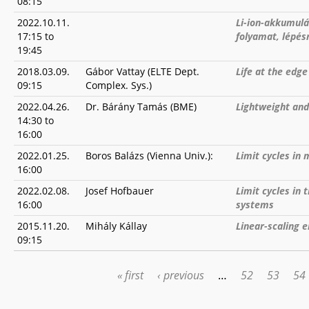
08:15
2022.10.11.
Li-ion-akkumulá
17:15
to
folyamat, lépés
19:45
2018.03.09.
Gábor Vattay (ELTE Dept.
Life at the edg
09:15
Complex. Sys.)
2022.04.26.
Dr. Bárány Tamás (BME)
Lightweight and
14:30
to
16:00
2022.01.25.
Boros Balázs (Vienna Univ.):
Limit cycles in
16:00
2022.02.08.
Josef Hofbauer
Limit cycles in
16:00
systems
2015.11.20.
Mihály Kállay
Linear-scaling 
09:15
« first
‹ previous
…
52
53
54
PAGES