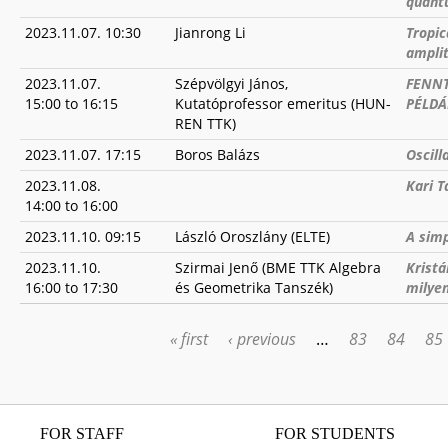
quant
2023.11.07. 10:30
Jianrong Li
Tropic
ampli
2023.11.07.
Szépvölgyi János,
FENNT
15:00
to
16:15
Kutatóprofessor emeritus (HUN-
PÉLDÁ
REN TTK)
2023.11.07. 17:15
Boros Balázs
Oscill
2023.11.08.
Kari T
14:00
to
16:00
2023.11.10. 09:15
László Oroszlány (ELTE)
A simp
2023.11.10.
Szirmai Jenő (BME TTK Algebra
Kristá
16:00
to
17:30
és Geometrika Tanszék)
milyen
« first
‹ previous
…
83
84
85
PAGES
FOR STAFF
FOR STUDENTS