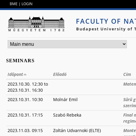
Jump to navigation
BME
|
LOGIN
FACULTY OF NA
Budapest University of
SEMINARS
Időpont
Előadó
Cím
2023.10.30. 12:30
to
Matem
2023.10.31. 16:30
2023.10.31. 10:30
Molnár Emil
Sűrű 
szerin
2023.10.31. 17:15
Szabó Rebeka
Final 
regim
2023.11.03. 09:15
Zoltán Udvarnoki (ELTE)
Monte 