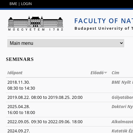
Jump to navigation
BME
|
LOGIN
FACULTY OF NA
Budapest University of
SEMINARS
Időpont
Előadó
Cím
2018.11.30.
BME Nyílt
08:30
to
14:30
2019.08.22. 08:00
to
2019.08.25. 20:00
Gólyatábo
2025.04.28.
Doktori Ny
16:00
to
18:00
2022.09.05. 09:30
to
2022.09.06. 18:00
Alkalmazo
2024.09.27.
Kutatók Éj