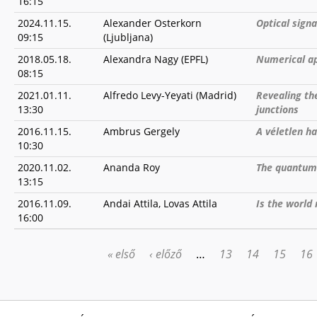
16:15
2024.11.15.
Alexander Osterkorn
Optical sign
09:15
(Ljubljana)
2018.05.18.
Alexandra Nagy (EPFL)
Numerical a
08:15
2021.01.11.
Alfredo Levy-Yeyati (Madrid)
Revealing th
13:30
junctions
2016.11.15.
Ambrus Gergely
A véletlen ha
10:30
2020.11.02.
Ananda Roy
The quantum 
13:15
2016.11.09.
Andai Attila, Lovas Attila
Is the world
16:00
« első
‹ előző
…
13
14
15
16
OLDALAK