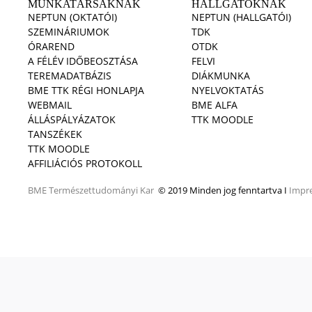
MUNKATÁRSAKNAK
HALLGATÓKNAK
NEPTUN (OKTATÓI)
NEPTUN (HALLGATÓI)
SZEMINÁRIUMOK
TDK
ÓRAREND
OTDK
A FÉLÉV IDŐBEOSZTÁSA
FELVI
TEREMADATBÁZIS
DIÁKMUNKA
BME TTK RÉGI HONLAPJA
NYELVOKTATÁS
WEBMAIL
BME ALFA
ÁLLÁSPÁLYÁZATOK
TTK MOODLE
TANSZÉKEK
TTK MOODLE
AFFILIÁCIÓS PROTOKOLL
BME
Természettudományi Kar
© 2019 Minden jog fenntartva I
Impr