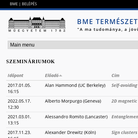
Jump to navigation
BME
|
BELÉPÉS
BME TERMÉSZE
"A ma tudománya, a jöv
SZEMINÁRIUMOK
Időpont
Előadó
Cím
2017.01.05.
Alan Hammond (UC Berkeley)
Self-avoiding
16:15
2022.05.17.
Alberto Morpurgo (Geneva)
2D magnetic
12:30
2021.03.01.
Alessandro Romito (Lancaster)
Entanglemen
13:15
2017.11.23.
Alexander Drewitz (Köln)
Sign clusters