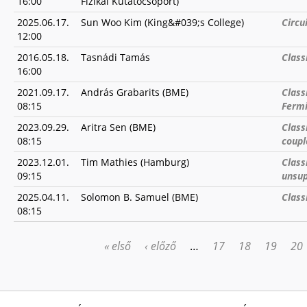
16:00
Fizikai Kutatócsoport)
2025.06.17.
Sun Woo Kim (King&#039;s College)
Circu
12:00
2016.05.18.
Tasnádi Tamás
Class
16:00
2021.09.17.
András Grabarits (BME)
Class
08:15
Fermi
2023.09.29.
Aritra Sen (BME)
Class
08:15
coupl
2023.12.01.
Tim Mathies (Hamburg)
Class
09:15
unsup
2025.04.11.
Solomon B. Samuel (BME)
Class
08:15
« első
‹ előző
…
17
18
19
20
OLDALAK