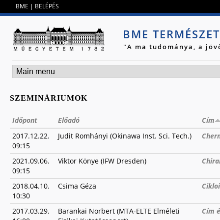
Jump to navigation
BME
|
BELÉPÉS
BME TERMÉSZE
"A ma tudománya, a jöv
SZEMINÁRIUMOK
Időpont
Előadó
Cím
2017.12.22.
Judit Romhányi (Okinawa Inst. Sci. Tech.)
Chern
09:15
2021.09.06.
Viktor Könye (IFW Dresden)
Chira
09:15
2018.04.10.
Csima Géza
Ciklo
10:30
2017.03.29.
Barankai Norbert (MTA-ELTE Elméleti
Cím é