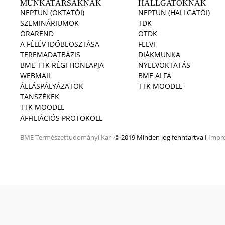
MUNKATÁRSAKNAK
HALLGATÓKNAK
NEPTUN (OKTATÓI)
NEPTUN (HALLGATÓI)
SZEMINÁRIUMOK
TDK
ÓRAREND
OTDK
A FÉLÉV IDŐBEOSZTÁSA
FELVI
TEREMADATBÁZIS
DIÁKMUNKA
BME TTK RÉGI HONLAPJA
NYELVOKTATÁS
WEBMAIL
BME ALFA
ÁLLÁSPÁLYÁZATOK
TTK MOODLE
TANSZÉKEK
TTK MOODLE
AFFILIÁCIÓS PROTOKOLL
BME
Természettudományi Kar
© 2019 Minden jog fenntartva I
Impr