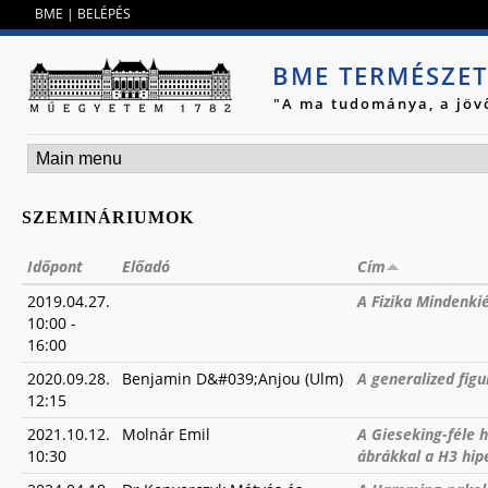
Jump to navigation
BME
|
BELÉPÉS
BME TERMÉSZE
"A ma tudománya, a jöv
SZEMINÁRIUMOK
Időpont
Előadó
Cím
2019.04.27.
A Fizika Mindenkié
10:00
-
16:00
2020.09.28.
Benjamin D&#039;Anjou (Ulm)
A generalized figu
12:15
2021.10.12.
Molnár Emil
A Gieseking-féle 
10:30
ábrákkal a H3 hip