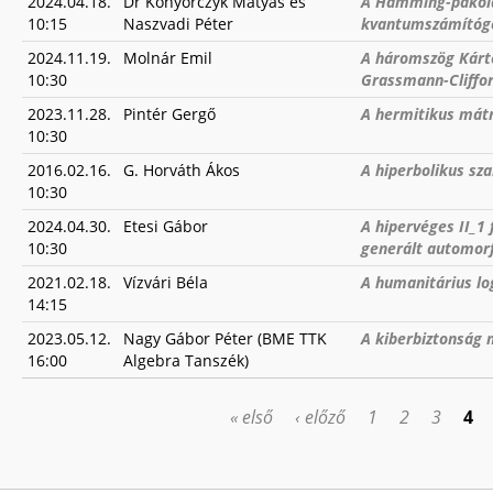
2024.04.18.
Dr Konyorczyk Mátyás és
A Hamming-pakolá
10:15
Naszvadi Péter
kvantumszámítógé
2024.11.19.
Molnár Emil
A háromszög Kárte
10:30
Grassmann-Cliffor
2023.11.28.
Pintér Gergő
A hermitikus mátr
10:30
2016.02.16.
G. Horváth Ákos
A hiperbolikus sz
10:30
2024.04.30.
Etesi Gábor
A hipervéges II_1
10:30
generált automorf
2021.02.18.
Vízvári Béla
A humanitárius log
14:15
2023.05.12.
Nagy Gábor Péter (BME TTK
A kiberbiztonság
16:00
Algebra Tanszék)
« első
‹ előző
1
2
3
4
OLDALAK