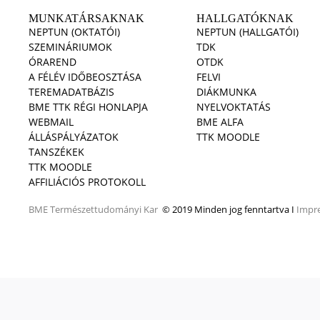
MUNKATÁRSAKNAK
HALLGATÓKNAK
NEPTUN (OKTATÓI)
NEPTUN (HALLGATÓI)
SZEMINÁRIUMOK
TDK
ÓRAREND
OTDK
A FÉLÉV IDŐBEOSZTÁSA
FELVI
TEREMADATBÁZIS
DIÁKMUNKA
BME TTK RÉGI HONLAPJA
NYELVOKTATÁS
WEBMAIL
BME ALFA
ÁLLÁSPÁLYÁZATOK
TTK MOODLE
TANSZÉKEK
TTK MOODLE
AFFILIÁCIÓS PROTOKOLL
BME
Természettudományi Kar
© 2019 Minden jog fenntartva I
Impr