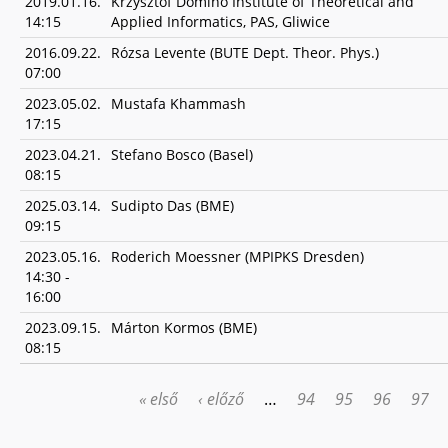
2019.01.16.
Krzysztof Domino Institute of Theoretical and
14:15
Applied Informatics, PAS, Gliwice
2016.09.22.
Rózsa Levente (BUTE Dept. Theor. Phys.)
07:00
2023.05.02.
Mustafa Khammash
17:15
2023.04.21.
Stefano Bosco (Basel)
08:15
2025.03.14.
Sudipto Das (BME)
09:15
2023.05.16.
Roderich Moessner (MPIPKS Dresden)
14:30
-
16:00
2023.09.15.
Márton Kormos (BME)
08:15
« első
‹ előző
…
94
95
96
97
OLDALAK