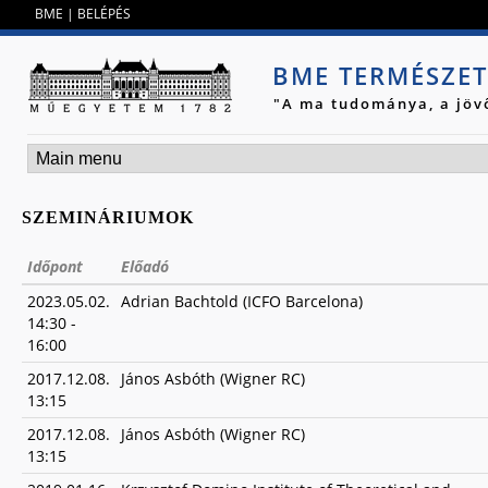
Jump to navigation
BME
|
BELÉPÉS
BME TERMÉSZE
"A ma tudománya, a jöv
SZEMINÁRIUMOK
Időpont
Előadó
2023.05.02.
Adrian Bachtold (ICFO Barcelona)
14:30
-
16:00
2017.12.08.
János Asbóth (Wigner RC)
13:15
2017.12.08.
János Asbóth (Wigner RC)
13:15