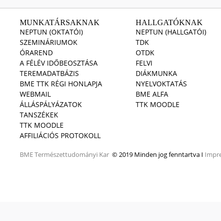
MUNKATÁRSAKNAK
HALLGATÓKNAK
NEPTUN (OKTATÓI)
NEPTUN (HALLGATÓI)
SZEMINÁRIUMOK
TDK
ÓRAREND
OTDK
A FÉLÉV IDŐBEOSZTÁSA
FELVI
TEREMADATBÁZIS
DIÁKMUNKA
BME TTK RÉGI HONLAPJA
NYELVOKTATÁS
WEBMAIL
BME ALFA
ÁLLÁSPÁLYÁZATOK
TTK MOODLE
TANSZÉKEK
TTK MOODLE
AFFILIÁCIÓS PROTOKOLL
BME
Természettudományi Kar
© 2019 Minden jog fenntartva I
Impr