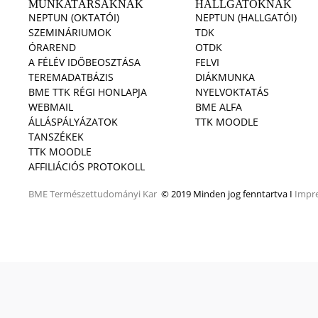
MUNKATÁRSAKNAK
HALLGATÓKNAK
NEPTUN (OKTATÓI)
NEPTUN (HALLGATÓI)
SZEMINÁRIUMOK
TDK
ÓRAREND
OTDK
A FÉLÉV IDŐBEOSZTÁSA
FELVI
TEREMADATBÁZIS
DIÁKMUNKA
BME TTK RÉGI HONLAPJA
NYELVOKTATÁS
WEBMAIL
BME ALFA
ÁLLÁSPÁLYÁZATOK
TTK MOODLE
TANSZÉKEK
TTK MOODLE
AFFILIÁCIÓS PROTOKOLL
BME
Természettudományi Kar
© 2019 Minden jog fenntartva I
Impr