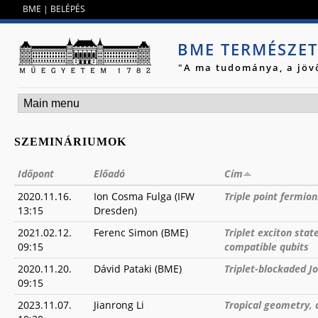
Jump to navigation
BME
|
BELÉPÉS
BME TERMÉSZE
"A ma tudománya, a jöv
SZEMINÁRIUMOK
Időpont
Előadó
Cím
2020.11.16.
Ion Cosma Fulga (IFW
Triple point fermio
13:15
Dresden)
2021.02.12.
Ferenc Simon (BME)
Triplet exciton sta
09:15
compatible qubits
2020.11.20.
Dávid Pataki (BME)
Triplet-blockaded J
09:15
2023.11.07.
Jianrong Li
Tropical geometry, 