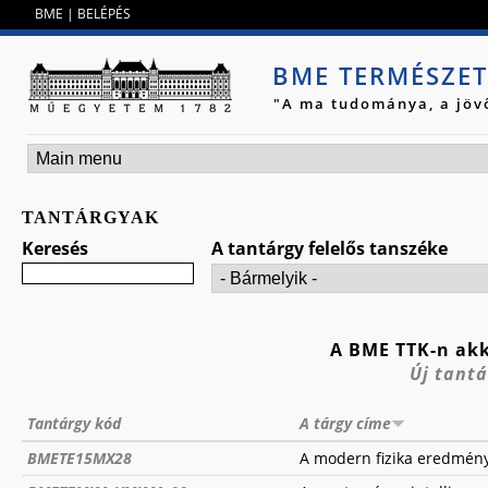
Jump to navigation
BME
|
BELÉPÉS
BME TERMÉSZE
"A ma tudománya, a jöv
TANTÁRGYAK
Keresés
A tantárgy felelős tanszéke
A BME TTK-n akk
Új tantá
Tantárgy kód
A tárgy címe
BMETE15MX28
A modern fizika eredmény