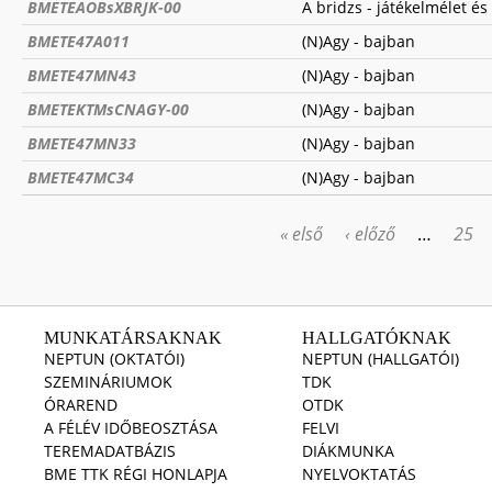
BMETEAOBsXBRJK-00
A bridzs - játékelmélet és
BMETE47A011
(N)Agy - bajban
BMETE47MN43
(N)Agy - bajban
BMETEKTMsCNAGY-00
(N)Agy - bajban
BMETE47MN33
(N)Agy - bajban
BMETE47MC34
(N)Agy - bajban
« első
‹ előző
…
25
OLDALAK
MUNKATÁRSAKNAK
HALLGATÓKNAK
NEPTUN (OKTATÓI)
NEPTUN (HALLGATÓI)
SZEMINÁRIUMOK
TDK
ÓRAREND
OTDK
A FÉLÉV IDŐBEOSZTÁSA
FELVI
TEREMADATBÁZIS
DIÁKMUNKA
BME TTK RÉGI HONLAPJA
NYELVOKTATÁS