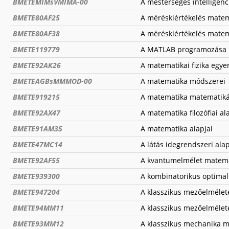
BMETEMIMsVMIMA-00
A mesterséges intelligenc
BMETE80AF25
A méréskiértékelés matem
BMETE80AF38
A méréskiértékelés matem
BMETE119779
A MATLAB programozása
BMETE92AK26
A matematikai fizika egye
BMETEAGBsMMMOD-00
A matematika módszerei
BMETE919215
A matematika matematiká
BMETE92AX47
A matematika filozófiai al
BMETE91AM35
A matematika alapjai
BMETE47MC14
A látás idegrendszeri alap
BMETE92AF55
A kvantumelmélet matemat
BMETE939300
A kombinatorikus optimal
BMETE947204
A klasszikus mezőelmélet
BMETE94MM11
A klasszikus mezőelmélet
BMETE93MM12
A klasszikus mechanika 