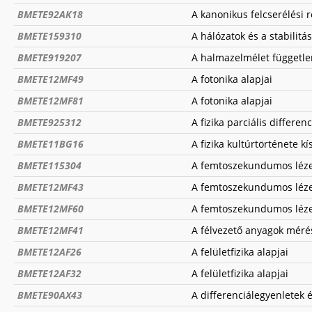
BMETE92AK18
A kanonikus felcserélési r
BMETE159310
A hálózatok és a stabilitás
BMETE919207
A halmazelmélet függetl
BMETE12MF49
A fotonika alapjai
BMETE12MF81
A fotonika alapjai
BMETE925312
A fizika parciális differe
BMETE11BG16
A fizika kultúrtörténete kí
BMETE115304
A femtoszekundumos lézere
BMETE12MF43
A femtoszekundumos lézere
BMETE12MF60
A femtoszekundumos lézere
BMETE12MF41
A félvezető anyagok méré
BMETE12AF26
A felületfizika alapjai
BMETE12AF32
A felületfizika alapjai
BMETE90AX43
A differenciálegyenletek 