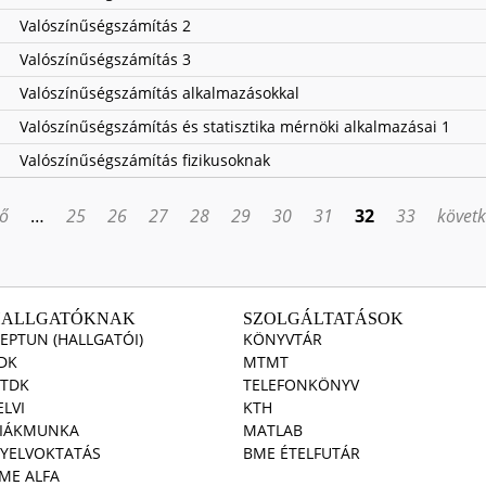
Valószínűségszámítás 2
Valószínűségszámítás 3
Valószínűségszámítás alkalmazásokkal
Valószínűségszámítás és statisztika mérnöki alkalmazásai 1
Valószínűségszámítás fizikusoknak
ző
…
25
26
27
28
29
30
31
32
33
követk
HALLGATÓKNAK
SZOLGÁLTATÁSOK
EPTUN (HALLGATÓI)
KÖNYVTÁR
DK
MTMT
TDK
TELEFONKÖNYV
ELVI
KTH
IÁKMUNKA
MATLAB
YELVOKTATÁS
BME ÉTELFUTÁR
ME ALFA