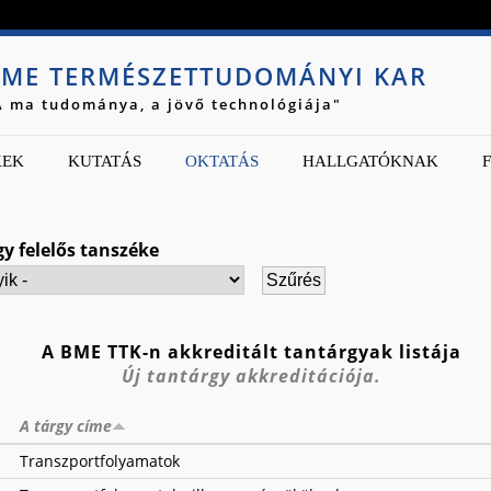
Jump to navigation
ME TERMÉSZETTUDOMÁNYI KAR
A ma tudománya, a jövő technológiája"
KEK
KUTATÁS
OKTATÁS
HALLGATÓKNAK
gy felelős tanszéke
A BME TTK-n akkreditált tantárgyak listája
Új tantárgy akkreditációja.
A tárgy címe
Transzportfolyamatok