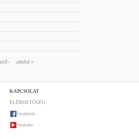
ező ›
utolsó »
KAPCSOLAT
ELÉRHETŐSÉG
Facebook
Youtube