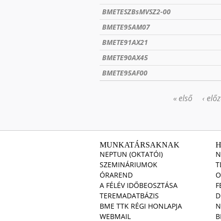
BMETESZBsMVSZ2-00
BMETE95AM07
BMETE91AX21
BMETE90AX45
BMETE95AF00
« első
‹ elő
OLDALAK
MUNKATÁRSAKNAK
NEPTUN (OKTATÓI)
N
SZEMINÁRIUMOK
T
ÓRAREND
O
A FÉLÉV IDŐBEOSZTÁSA
F
TEREMADATBÁZIS
D
BME TTK RÉGI HONLAPJA
N
WEBMAIL
B