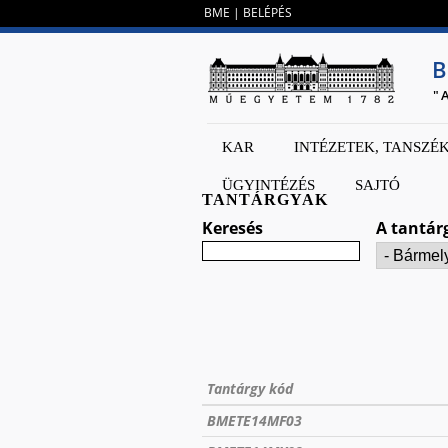
BME
|
BELÉPÉS
B
"
KAR
INTÉZETEK, TANSZÉ
ÜGYINTÉZÉS
SAJTÓ
TANTÁRGYAK
Keresés
A tantár
Tantárgy kód
BMETE14MF03