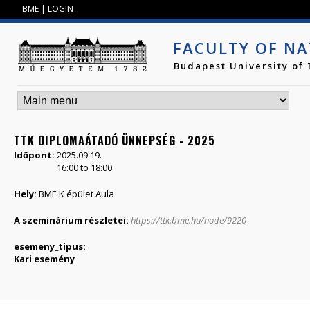
Jump to navigation
BME
|
LOGIN
FACULTY OF NA
Budapest University of
TTK DIPLOMAÁTADÓ ÜNNEPSÉG - 2025
Időpont:
2025.09.19.
16:00
to
18:00
Hely:
BME K épület Aula
A szeminárium részletei:
https://ttk.bme.hu/node/9220
esemeny_tipus:
Kari esemény