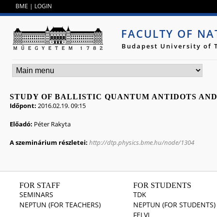
Jump to navigation
BME
|
LOGIN
FACULTY OF NA
Budapest University of
STUDY OF BALLISTIC QUANTUM ANTIDOTS AND
Időpont:
2016.02.19. 09:15
Előadó:
Péter Rakyta
A szeminárium részletei:
http://dtp.physics.bme.hu/node/1304
FOR STAFF
FOR STUDENTS
SEMINARS
TDK
NEPTUN (FOR TEACHERS)
NEPTUN (FOR STUDENTS)
FELVI