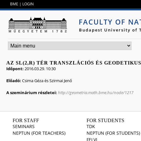
Jump to navigation
BME
|
LOGIN
FACULTY OF NA
Budapest University of
AZ SL(2,R) TÉR TRANSZLÁCIÓS ÉS GEODETIK
Időpont:
2016.03.29. 10:30
Előadó:
Csima Géza és Szirmai Jenő
A szeminárium részletei:
http://geometria.math.bme.hu/node/1217
FOR STAFF
FOR STUDENTS
SEMINARS
TDK
NEPTUN (FOR TEACHERS)
NEPTUN (FOR STUDENTS)
FELVI