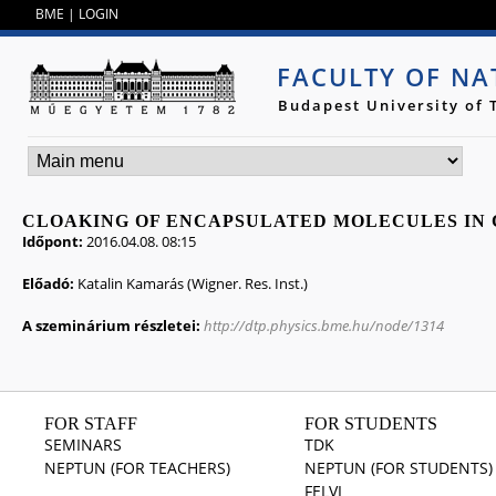
Jump to navigation
BME
|
LOGIN
FACULTY OF NA
Budapest University of
CLOAKING OF ENCAPSULATED MOLECULES IN
Időpont:
2016.04.08. 08:15
Előadó:
Katalin Kamarás (Wigner. Res. Inst.)
A szeminárium részletei:
http://dtp.physics.bme.hu/node/1314
FOR STAFF
FOR STUDENTS
SEMINARS
TDK
NEPTUN (FOR TEACHERS)
NEPTUN (FOR STUDENTS)
FELVI