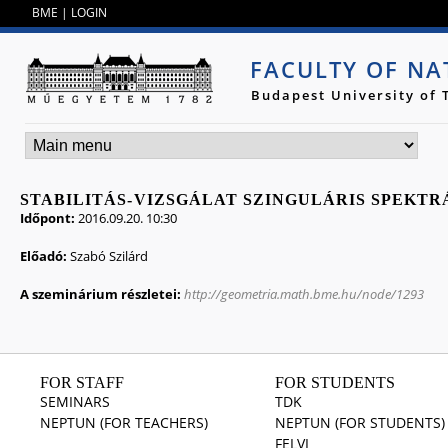
Jump to navigation
BME
|
LOGIN
FACULTY OF NA
Budapest University of
STABILITÁS-⁠VIZSGÁLAT SZINGULÁRIS SPEKTR
Időpont:
2016.09.20. 10:30
Előadó:
Szabó Szilárd
A szeminárium részletei:
http://geometria.math.bme.hu/node/1293
FOR STAFF
FOR STUDENTS
SEMINARS
TDK
NEPTUN (FOR TEACHERS)
NEPTUN (FOR STUDENTS)
FELVI