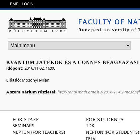
Jump to navigation
BME
|
LOGIN
FACULTY OF NA
Budapest University of
KVANTUM JÁTÉKOK ÉS A CONNES BEÁGYAZÁSI
Időpont:
2016.11.02. 16:00
Előadó:
Mosonyi Milán
A szeminárium részletei:
http://anal.math.bme.hu/2016-11-02-mosonyi
FOR STAFF
FOR STUDENTS
SEMINARS
TDK
NEPTUN (FOR TEACHERS)
NEPTUN (FOR STUDENTS)
FELVI