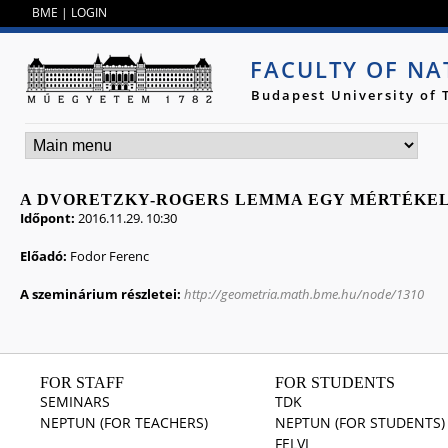
Jump to navigation
BME
|
LOGIN
FACULTY OF NA
Budapest University of
A DVORETZKY-ROGERS LEMMA EGY MÉRTÉKE
Időpont:
2016.11.29. 10:30
Előadó:
Fodor Ferenc
A szeminárium részletei:
http://geometria.math.bme.hu/node/1310
FOR STAFF
FOR STUDENTS
SEMINARS
TDK
NEPTUN (FOR TEACHERS)
NEPTUN (FOR STUDENTS)
FELVI