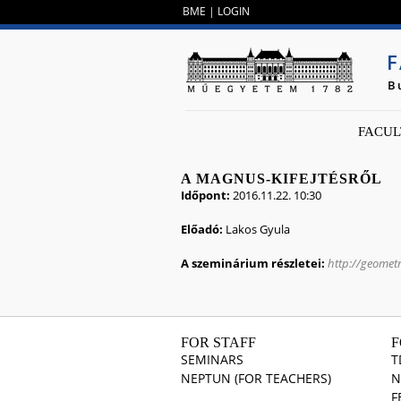
BME
|
LOGIN
F
B
FACUL
A MAGNUS-KIFEJTÉSRŐL
Időpont:
2016.11.22. 10:30
Előadó:
Lakos Gyula
A szeminárium részletei:
http://geome
FOR STAFF
F
SEMINARS
T
NEPTUN (FOR TEACHERS)
N
F