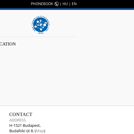
PHONEBOOK
|
HU
|
EN
CATION
CONTACT
ADDRESS
H-1521 Budapest,
Budafoki út 8. (
Map
)