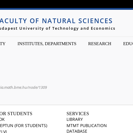
Jump to navigation
ACULTY OF NATURAL SCIENCES
udapest University of Technology and Economics
TY
INSTITUTES, DEPARTMENTS
RESEARCH
EDU
tria.math.bme.hu/node/1309
OR STUDENTS
SERVICES
DK
LIBRARY
EPTUN (FOR STUDENTS)
MTMT PUBLICATION
DATABASE
ELVI