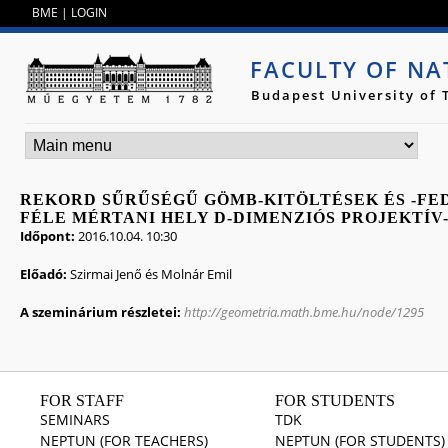
Jump to navigation
BME
|
LOGIN
FACULTY OF NA
Budapest University of
REKORD SŰRŰSÉGŰ GÖMB-KITÖLTÉSEK ÉS -FED
FÉLE MÉRTANI HELY D-DIMENZIÓS PROJEKTÍ
Időpont:
2016.10.04. 10:30
Előadó:
Szirmai Jenő és Molnár Emil
A szeminárium részletei:
http://geometria.math.bme.hu/node/1295
FOR STAFF
FOR STUDENTS
SEMINARS
TDK
NEPTUN (FOR TEACHERS)
NEPTUN (FOR STUDENTS)