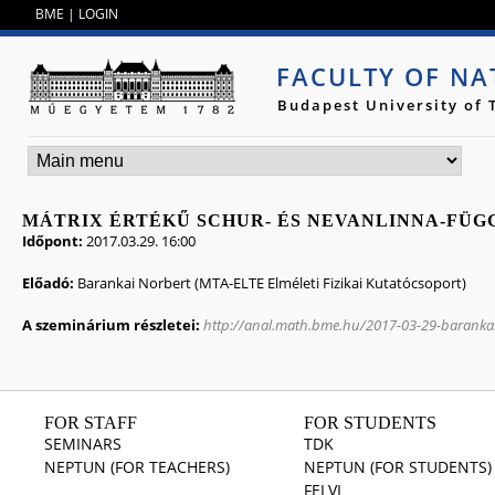
Jump to navigation
BME
|
LOGIN
FACULTY OF NA
Budapest University of
MÁTRIX ÉRTÉKŰ SCHUR- ÉS NEVANLINNA-FÜG
Időpont:
2017.03.29. 16:00
Előadó:
Barankai Norbert (MTA-ELTE Elméleti Fizikai Kutatócsoport)
A szeminárium részletei:
http://anal.math.bme.hu/2017-03-29-baranka
FOR STAFF
FOR STUDENTS
SEMINARS
TDK
NEPTUN (FOR TEACHERS)
NEPTUN (FOR STUDENTS)
FELVI