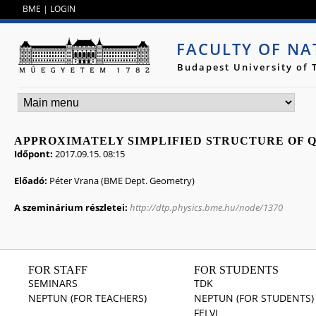
Jump to navigation
BME
|
LOGIN
FACULTY OF NA
Budapest University of
APPROXIMATELY SIMPLIFIED STRUCTURE OF Q
Időpont:
2017.09.15. 08:15
Előadó:
Péter Vrana (BME Dept. Geometry)
A szeminárium részletei:
http://dtp.physics.bme.hu/node/1370
FOR STAFF
FOR STUDENTS
SEMINARS
TDK
NEPTUN (FOR TEACHERS)
NEPTUN (FOR STUDENTS)
FELVI