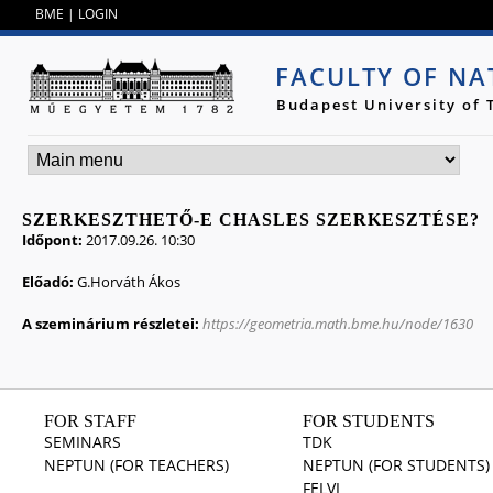
Jump to navigation
BME
|
LOGIN
FACULTY OF NA
Budapest University of
SZERKESZTHETŐ-E CHASLES SZERKESZTÉSE?
Időpont:
2017.09.26. 10:30
Előadó:
G.Horváth Ákos
A szeminárium részletei:
https://geometria.math.bme.hu/node/1630
FOR STAFF
FOR STUDENTS
SEMINARS
TDK
NEPTUN (FOR TEACHERS)
NEPTUN (FOR STUDENTS)
FELVI