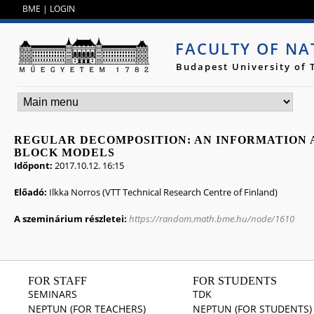
Jump to navigation
BME
|
LOGIN
FACULTY OF NA
Budapest University of
REGULAR DECOMPOSITION: AN INFORMATION 
BLOCK MODELS
Időpont:
2017.10.12. 16:15
Előadó:
Ilkka Norros (VTT Technical Research Centre of Finland)
A szeminárium részletei:
https://random.math.bme.hu/node/1610
FOR STAFF
FOR STUDENTS
SEMINARS
TDK
NEPTUN (FOR TEACHERS)
NEPTUN (FOR STUDENTS)