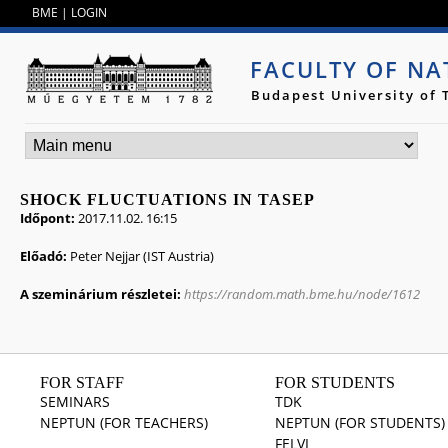
Jump to navigation
BME
|
LOGIN
FACULTY OF NA
Budapest University of
SHOCK FLUCTUATIONS IN TASEP
Időpont:
2017.11.02. 16:15
Előadó:
Peter Nejjar (IST Austria)
A szeminárium részletei:
https://random.math.bme.hu/node/1612
FOR STAFF
FOR STUDENTS
SEMINARS
TDK
NEPTUN (FOR TEACHERS)
NEPTUN (FOR STUDENTS)
FELVI