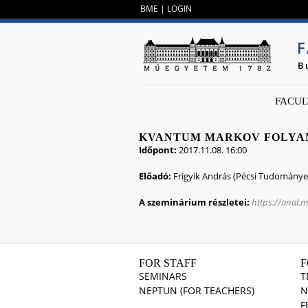
BME
|
LOGIN
F
B
FACUL
KVANTUM MARKOV FOLY
Időpont:
2017.11.08. 16:00
Előadó:
Frigyik András (Pécsi Tudomány
A szeminárium részletei:
https://anal.
FOR STAFF
F
SEMINARS
T
NEPTUN (FOR TEACHERS)
N
F