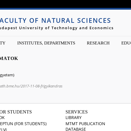
Jump to navigation
ACULTY OF NATURAL SCIENCES
udapest University of Technology and Economics
TY
INSTITUTES, DEPARTMENTS
RESEARCH
EDU
AMATOK
egyetem)
math.bme.hu/2017-11-08-frigyikandras
OR STUDENTS
SERVICES
DK
LIBRARY
EPTUN (FOR STUDENTS)
MTMT PUBLICATION
DATABASE
ELVI