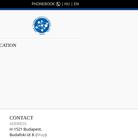
PHONEBOOK
|
HU
|
EN
CATION
CONTACT
ADDRESS
H-1521 Budapest,
Budafoki út 8. (
Map
)