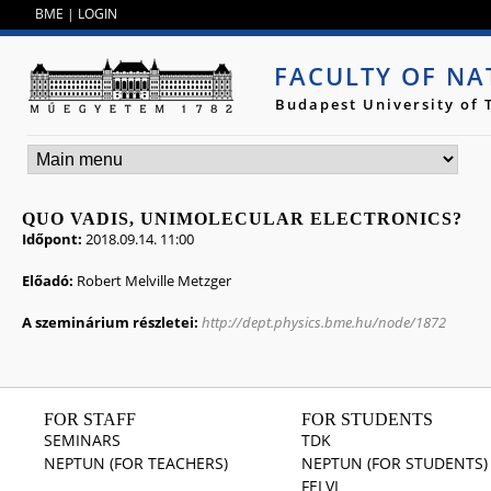
Jump to navigation
BME
|
LOGIN
FACULTY OF NA
Budapest University of
QUO VADIS, UNIMOLECULAR ELECTRONICS?
Időpont:
2018.09.14. 11:00
Előadó:
Robert Melville Metzger
A szeminárium részletei:
http://dept.physics.bme.hu/node/1872
FOR STAFF
FOR STUDENTS
SEMINARS
TDK
NEPTUN (FOR TEACHERS)
NEPTUN (FOR STUDENTS)
FELVI