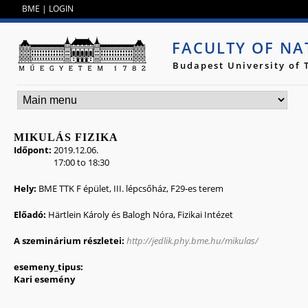
Jump to navigation
BME
|
LOGIN
FACULTY OF NA
Budapest University of
MIKULÁS FIZIKA
Időpont:
2019.12.06.
17:00
to
18:30
Hely:
BME TTK F épület, III. lépcsőház, F29-es terem
Előadó:
Härtlein Károly és Balogh Nóra, Fizikai Intézet
A szeminárium részletei:
http://jedlik.phy.bme.hu/mikulas/
esemeny_tipus:
Kari esemény