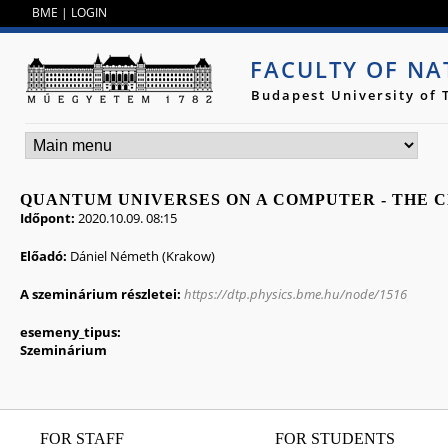
Jump to navigation
BME
|
LOGIN
FACULTY OF NA
Budapest University of
QUANTUM UNIVERSES ON A COMPUTER - THE 
Időpont:
2020.10.09. 08:15
Előadó:
Dániel Németh (Krakow)
A szeminárium részletei:
https://dtp.physics.bme.hu/node/1516
esemeny_tipus:
Szeminárium
FOR STAFF
FOR STUDENTS