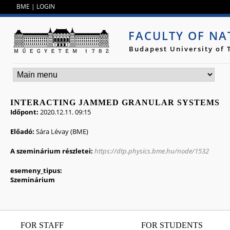
Jump to navigation
BME
|
LOGIN
FACULTY OF NA
Budapest University of
INTERACTING JAMMED GRANULAR SYSTEMS
Időpont:
2020.12.11. 09:15
Előadó:
Sára Lévay (BME)
A szeminárium részletei:
https://dtp.physics.bme.hu/node/1532
esemeny_tipus:
Szeminárium
FOR STAFF
FOR STUDENTS