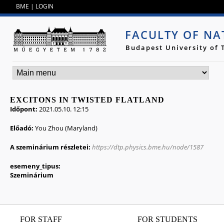
Jump to navigation
BME
|
LOGIN
FACULTY OF NA
Budapest University of
EXCITONS IN TWISTED FLATLAND
Időpont:
2021.05.10. 12:15
Előadó:
You Zhou (Maryland)
A szeminárium részletei:
https://dtp.physics.bme.hu/node/1587
esemeny_tipus:
Szeminárium
FOR STAFF
FOR STUDENTS