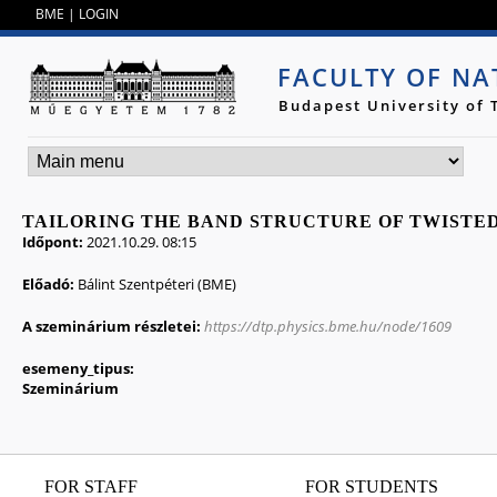
Jump to navigation
BME
|
LOGIN
FACULTY OF NA
Budapest University of
TAILORING THE BAND STRUCTURE OF TWISTE
Időpont:
2021.10.29. 08:15
Előadó:
Bálint Szentpéteri (BME)
A szeminárium részletei:
https://dtp.physics.bme.hu/node/1609
esemeny_tipus:
Szeminárium
FOR STAFF
FOR STUDENTS