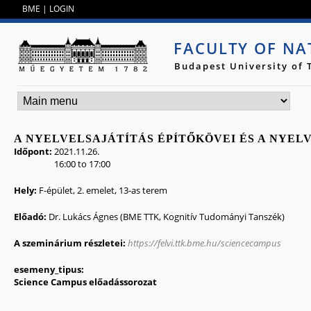
Jump to navigation
BME
|
LOGIN
FACULTY OF NA
Budapest University of
A NYELVELSAJÁTÍTÁS ÉPÍTŐKÖVEI ÉS A NYELV
Időpont:
2021.11.26.
16:00
to
17:00
Hely:
F-épület, 2. emelet, 13-as terem
Előadó:
Dr. Lukács Ágnes (BME TTK, Kognitív Tudományi Tanszék)
A szeminárium részletei:
https://felvi.ttk.bme.hu/sciencecampus
esemeny_tipus:
Science Campus előadássorozat