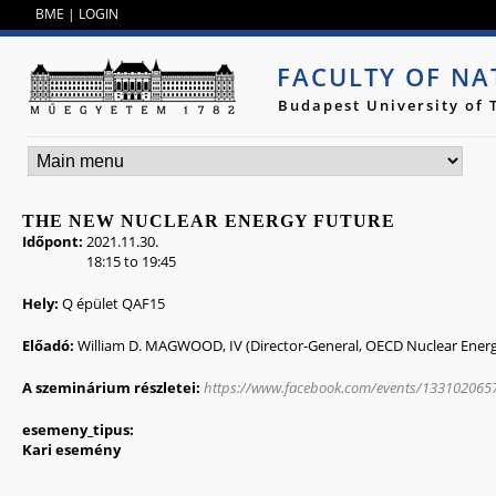
Jump to navigation
BME
|
LOGIN
FACULTY OF NA
Budapest University of
THE NEW NUCLEAR ENERGY FUTURE
Időpont:
2021.11.30.
18:15
to
19:45
Hely:
Q épület QAF15
Előadó:
William D. MAGWOOD, IV (Director-General, OECD Nuclear Ener
A szeminárium részletei:
https://www.facebook.com/events/133102065
esemeny_tipus:
Kari esemény