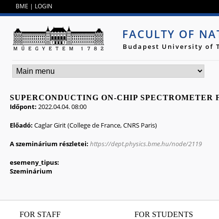
Jump to navigation
BME
|
LOGIN
FACULTY OF NA
Budapest University of
SUPERCONDUCTING ON-CHIP SPECTROMETER 
Időpont:
2022.04.04. 08:00
Előadó:
Caglar Girit (College de France, CNRS Paris)
A szeminárium részletei:
https://dept.physics.bme.hu/node/2119
esemeny_tipus:
Szeminárium
FOR STAFF
FOR STUDENTS