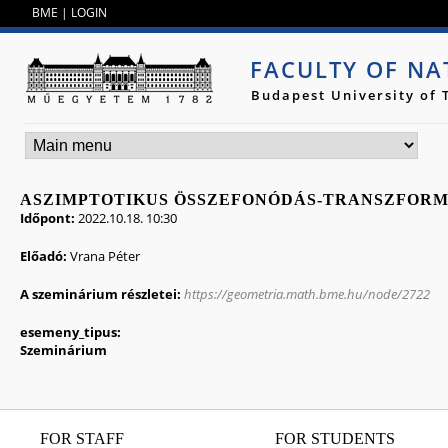
Jump to navigation
BME
|
LOGIN
FACULTY OF NA
Budapest University of
ASZIMPTOTIKUS ÖSSZEFONÓDÁS-TRANSZFORM
Időpont:
2022.10.18. 10:30
Előadó:
Vrana Péter
A szeminárium részletei:
https://geometria.math.bme.hu/node/2722
esemeny_tipus:
Szeminárium
FOR STAFF
FOR STUDENTS