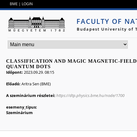
Jump to navigation
BME
|
LOGIN
FACULTY OF NA
Budapest University of
CLASSIFICATION AND MAGIC MAGNETIC-FIELD
QUANTUM DOTS
Időpont:
2023.09.29. 08:15
Előadó:
Aritra Sen (BME)
A szeminárium részletei:
https://dtp.physics.bme.hu/node/1700
esemeny_tipus:
Szeminárium