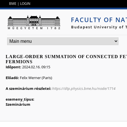
Jump to navigation
BME
|
LOGIN
FACULTY OF NA
Budapest University of
LARGE-ORDER SUMMATION OF CONNECTED F
FERMIONS
Időpont:
2024.02.16. 09:15
Előadó:
Felix Werner (Paris)
A szeminárium részletei:
https://dtp.physics.bme.hu/node/1714
esemeny_tipus:
Szeminárium