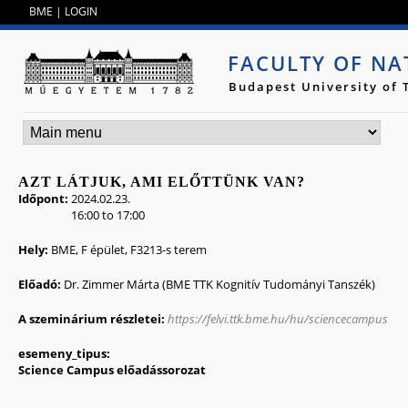
Jump to navigation
BME
|
LOGIN
FACULTY OF NA
Budapest University of
AZT LÁTJUK, AMI ELŐTTÜNK VAN?
Időpont:
2024.02.23.
16:00
to
17:00
Hely:
BME, F épület, F3213-s terem
Előadó:
Dr. Zimmer Márta (BME TTK Kognitív Tudományi Tanszék)
A szeminárium részletei:
https://felvi.ttk.bme.hu/hu/sciencecampus
esemeny_tipus:
Science Campus előadássorozat