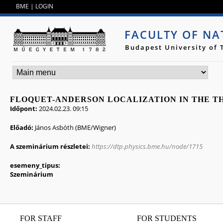
Jump to navigation
BME
|
LOGIN
FACULTY OF NA
Budapest University of
FLOQUET-ANDERSON LOCALIZATION IN THE TH
Időpont:
2024.02.23. 09:15
Előadó:
János Asbóth (BME/Wigner)
A szeminárium részletei:
https://dtp.physics.bme.hu/node/1715
esemeny_tipus:
Szeminárium
FOR STAFF
FOR STUDENTS