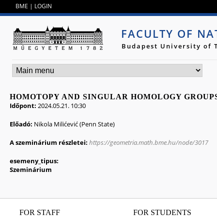
Jump to navigation
BME
|
LOGIN
FACULTY OF NA
Budapest University of
HOMOTOPY AND SINGULAR HOMOLOGY GROUPS 
Időpont:
2024.05.21. 10:30
Előadó:
Nikola Milićević (Penn State)
A szeminárium részletei:
https://geometria.math.bme.hu/node/3017
esemeny_tipus:
Szeminárium
FOR STAFF
FOR STUDENTS