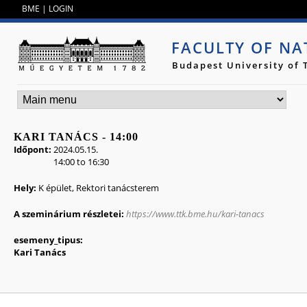
Jump to navigation
BME
|
LOGIN
FACULTY OF NA
Budapest University of
KARI TANÁCS - 14:00
Időpont:
2024.05.15.
14:00
to
16:30
Hely:
K épület, Rektori tanácsterem
A szeminárium részletei:
https://www.ttk.bme.hu/kari-tanacs
esemeny_tipus:
Kari Tanács